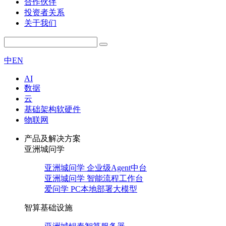
合作伙伴
投资者关系
关于我们
中
EN
AI
数据
云
基础架构软硬件
物联网
产品及解决方案
亚洲城问学
亚洲城问学 企业级Agent中台
亚洲城问学 智能流程工作台
爱问学 PC本地部署大模型
智算基础设施