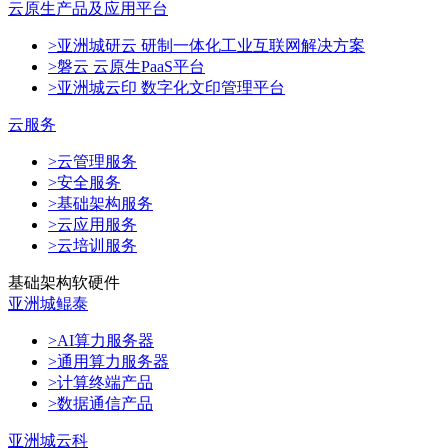
云原生产品及应用平台
>亚洲城研云 研制一体化工业互联网解决方案
>磐云 云原生PaaS平台
>亚洲城云印 数字化文印管理平台
云服务
>云管理服务
>安全服务
>基础架构服务
>云应用服务
>云培训服务
基础架构软硬件
亚洲城鲲泰
>AI算力服务器
>通用算力服务器
>计算终端产品
>数据通信产品
亚洲城云科